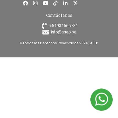
Contáctanos
+51931665781
info@asep.pe
©Todos los Derechos Reservados 2024 | ASEP