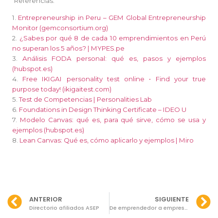
Referencias:
1.
Entrepreneurship in Peru – GEM Global Entrepreneurship
Monitor (gemconsortium.org)
2.
¿Sabes por qué 8 de cada 10 emprendimientos en Perú
no superan los 5 años? | MYPES.pe
3.
Análisis FODA personal: qué es, pasos y ejemplos
(hubspot.es)
4.
Free IKIGAI personality test online • Find your true
purpose today!
(ikigaitest.com)
5.
Test de Competencias | Personalities Lab
6.
Foundations in Design Thinking Certificate – IDEO U
7.
Modelo Canvas: qué es, para qué sirve, cómo se usa y
ejemplos (hubspot.es)
8.
Lean Canvas: Qué es, cómo aplicarlo y ejemplos | Miro
ANTERIOR
SIGUIENTE
Directorio afiliados ASEP
De emprendedor a empresario: Habilidades para lograr el éxito en el mundo de los negocios